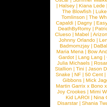
|
Halsey
|
Kiana Lede
The Blowfish
|
Luk
Tomlinson
|
The Wh
Capaldi
|
Dagny
|
Easy
DeathByRomy
|
Patri
Clueso
|
Mabel
|
Arizo
Johnny Orlando
|
Len
Badmomzjay
|
DaBa
Maria Mena
|
Bow And
Gardot
|
Lang Lang
|
Julia Michaels
|
Rosa
Stallion
|
Tini
|
Jason D
Snake
|
NF
|
50 Cent
|
Gibbons
|
Mick Jag
Martin Garrix x Bono 
Joy Crookes
|
Mimi 
Kid LAROI
|
Nina
Disarstar
|
Shania Tw