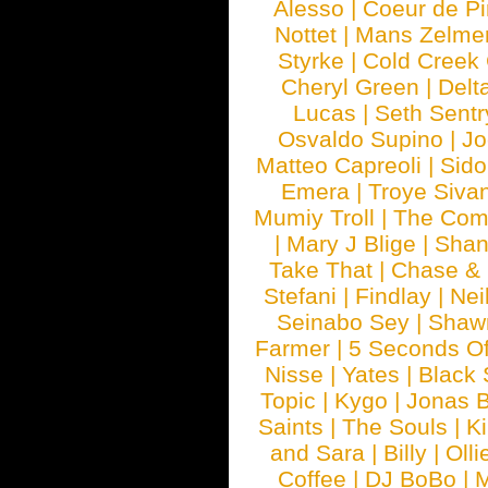
Alesso
|
Coeur de Pi
Nottet
|
Mans Zelme
Styrke
|
Cold Creek
Cheryl Green
|
Delt
Lucas
|
Seth Sentr
Osvaldo Supino
|
Jo
Matteo Capreoli
|
Sido
Emera
|
Troye Siva
Mumiy Troll
|
The Com
|
Mary J Blige
|
Shan
Take That
|
Chase & 
Stefani
|
Findlay
|
Nei
Seinabo Sey
|
Shaw
Farmer
|
5 Seconds O
Nisse
|
Yates
|
Black 
Topic
|
Kygo
|
Jonas B
Saints
|
The Souls
|
Ki
and Sara
|
Billy
|
Olli
Coffee
|
DJ BoBo
|
M