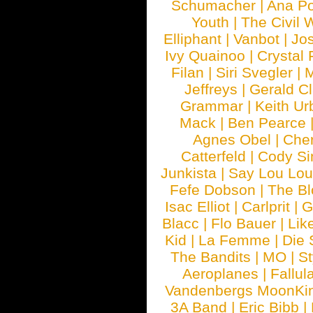
Schumacher
|
Ana P
Youth
|
The Civil 
Elliphant
|
Vanbot
|
Jo
Ivy Quainoo
|
Crystal 
Filan
|
Siri Svegler
|
M
Jeffreys
|
Gerald C
Grammar
|
Keith Ur
Mack
|
Ben Pearce
Agnes Obel
|
Che
Catterfeld
|
Cody S
Junkista
|
Say Lou Lou
Fefe Dobson
|
The Bl
Isac Elliot
|
Carlprit
|
G
Blacc
|
Flo Bauer
|
Lik
Kid
|
La Femme
|
Die 
The Bandits
|
MO
|
St
Aeroplanes
|
Fallul
Vandenbergs MoonKi
3A Band
|
Eric Bibb
|