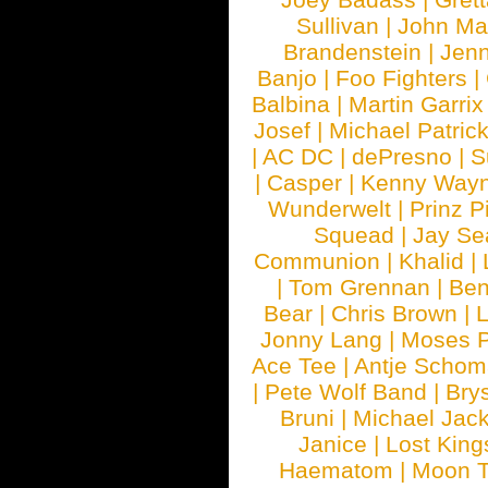
Sullivan
|
John Ma
Brandenstein
|
Jenn
Banjo
|
Foo Fighters
|
Balbina
|
Martin Garrix
Josef
|
Michael Patrick
|
AC DC
|
dePresno
|
S
|
Casper
|
Kenny Wayn
Wunderwelt
|
Prinz P
Squead
|
Jay Se
Communion
|
Khalid
|
|
Tom Grennan
|
Ben
Bear
|
Chris Brown
|
Jonny Lang
|
Moses 
Ace Tee
|
Antje Schom
|
Pete Wolf Band
|
Brys
Bruni
|
Michael Jac
Janice
|
Lost King
Haematom
|
Moon T