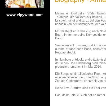
Marina, ein Dorf tief im Süden Italie
Tarantella, die Volksmusik Italiens
Er spielt, singt und tanzt auf den 
handeln von der Ndrangheta, der kal
Mit 18 steigt er in den Zug nach Nord
Buch, in dem er seine Kompositionen 
Band.
Sie gehen auf Tournee, und Armando 
auftritt, er fährt nach Paris, nach A
Reggae steckt.
In Hamburg entdeckt er die italienisc
der schon Udo Lindenberg produziert
produziert, erscheint im Mai 2014.
Die Songs sind italienischer Pop – A
eigenen Stilmischung. Die Musik ist 
Zeit als Globetrotter, er erzählt von
Seine Live-Auftritte sind ein Fest vo
Das kleine, blaue Buch hat er immer