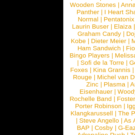
Wooden Stones
|
Anna
Panther
|
I Heart Sh
Normal
|
Pentatonix
Laurin Buser
|
Elaiza
Graham Candy
|
Do
Kobe
|
Dieter Meier
|
M
Ham Sandwich
|
Fi
Bingo Players
|
Meliss
|
Sofi de la Torre
|
G
Foxes
|
Kina Grannis
Rouge
|
Michel van 
Zinc
|
Plasma
|
A
Eisenhauer
|
Woody
Rochelle Band
|
Foste
Porter Robinson
|
Ig
Klangkarussell
|
The P
|
Steve Angello
|
As 
BAP
|
Cosby
|
G-Ea
Adrenaline Rush
|
T