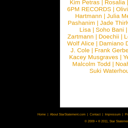
Kim Petras
|
Rosalia
6PM RECORDS
|
Oliv
Hartmann
|
Julia M
Pashanim
|
Jade Thirl
Lisa
|
Soho Bani
Zartmann
|
Doechii
|
L
Wolf Alice
|
Damiano 
J. Cole
|
Frank Gerbe
Kacey Musgraves
|
Y
Malcolm Todd
|
Noa
Suki Waterho
Home
|
About StarStatement.com
|
Contact
|
Impressum
|
P
© 2009 + ® 2011, Star Statemen