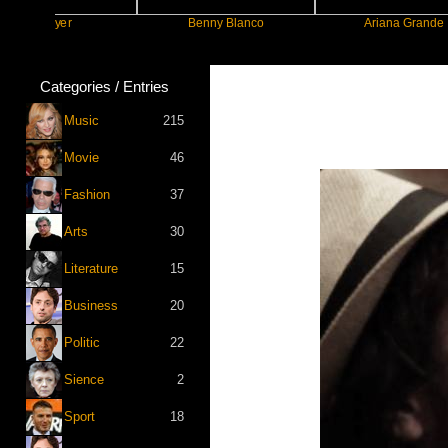
yer
Benny Blanco
Ariana Grande
Categories / Entries
Music
215
Movie
46
Fashion
37
Arts
30
Literature
15
Business
20
Politic
22
Sience
2
Sport
18