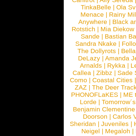
TinkaBelle
|
Ola S
Menace
|
Rainy Mi
Anywhere
|
Black a
Rotstich
|
Mia Diekow
Sande
|
Bastian B
Sandra Nkake
|
Foll
The Dollyrots
|
Bell
DeLazy
|
Amanda J
Arnalds
|
Rykka
|
L
Callea
|
Zibbz
|
Sade 
Como
|
Coastal Cities
ZAZ
|
The Deer Trac
PHONOFLaKES
|
ME 
Lorde
|
Tomorrow´s
Benjamin Clementine
Doorson
|
Carlos 
Sheridan
|
Juveniles
|
Neigel
|
Megaloh
|