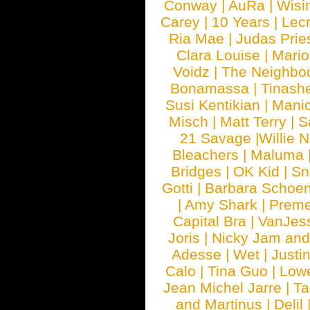
Conway
|
AuRa
|
Wisi
Carey
|
10 Years
|
Lec
Ria Mae
|
Judas Prie
Clara Louise
|
Mari
Voidz
|
The Neighbo
Bonamassa
|
Tinash
Susi Kentikian
|
Manic
Misch
|
Matt Terry
|
S
21 Savage
|
Willie 
Bleachers
|
Maluma
Bridges
|
OK Kid
|
Sn
Gotti
|
Barbara Schoe
|
Amy Shark
|
Prem
Capital Bra
|
VanJes
Joris
|
Nicky Jam and 
Adesse
|
Wet
|
Justi
Calo
|
Tina Guo
|
Low
Jean Michel Jarre
|
Ta
and Martinus
|
Delil