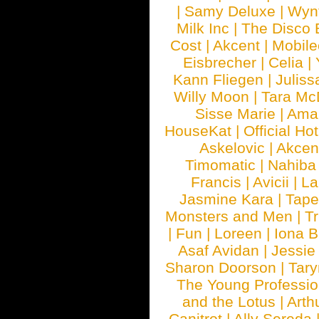
|
Samy Deluxe
|
Wyn
Milk Inc
|
The Disco 
Cost
|
Akcent
|
Mobile
Eisbrecher
|
Celia
|
Kann Fliegen
|
Juliss
Willy Moon
|
Tara Mc
Sisse Marie
|
Ama
HouseKat
|
Official Ho
Askelovic
|
Akcen
Timomatic
|
Nahiba
Francis
|
Avicii
|
La
Jasmine Kara
|
Tape
Monsters and Men
|
Tr
|
Fun
|
Loreen
|
Iona 
Asaf Avidan
|
Jessie
Sharon Doorson
|
Tar
The Young Professio
and the Lotus
|
Arth
Canitrot
|
Ally Sereda