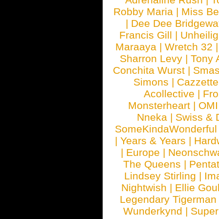
Robby Maria
|
Miss B
|
Dee Dee Bridgewa
Francis Gill
|
Unheilig
Maraaya
|
Wretch 32
Sharron Levy
|
Tony 
Conchita Wurst
|
Smash
Simons
|
Cazzette
Acollective
|
Fr
Monsterheart
|
OMI
Nneka
|
Swiss & 
SomeKindaWonderful
|
Years & Years
|
Hard
|
Europe
|
Neonschw
The Queens
|
Penta
Lindsey Stirling
|
Im
Nightwish
|
Ellie Gou
Legendary Tigerman
Wunderkynd
|
Supe