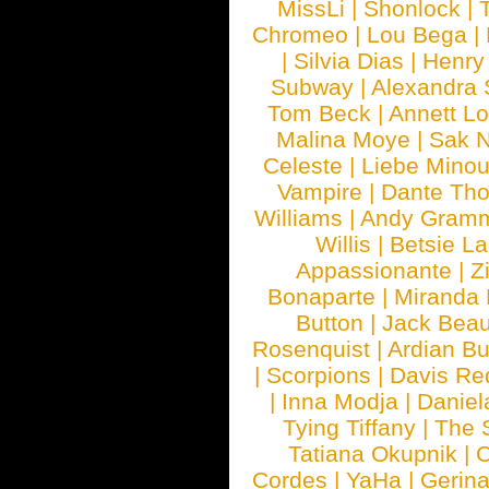
MissLi
|
Shonlock
|
Chromeo
|
Lou Bega
|
|
Silvia Dias
|
Henry
Subway
|
Alexandra 
Tom Beck
|
Annett L
Malina Moye
|
Sak N
Celeste
|
Liebe Mino
Vampire
|
Dante Th
Williams
|
Andy Gram
Willis
|
Betsie La
Appassionante
|
Z
Bonaparte
|
Miranda
Button
|
Jack Beau
Rosenquist
|
Ardian Bu
|
Scorpions
|
Davis Red
|
Inna Modja
|
Daniel
Tying Tiffany
|
The 
Tatiana Okupnik
|
C
Cordes
|
YaHa
|
Gerin