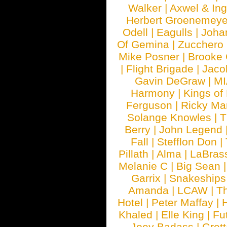
Walker
|
Axwel & In
Herbert Groenemeye
Odell
|
Eagulls
|
Joha
Of Gemina
|
Zucchero
Mike Posner
|
Brooke
|
Flight Brigade
|
Jaco
Gavin DeGraw
|
MI
Harmony
|
Kings of
Ferguson
|
Ricky Mar
Solange Knowles
|
T
Berry
|
John Legend
Fall
|
Stefflon Don
|
Pillath
|
Alma
|
LaBras
Melanie C
|
Big Sean
Garrix
|
Snakeship
Amanda
|
LCAW
|
T
Hotel
|
Peter Maffay
|
Khaled
|
Elle King
|
Fu
Joey Badass
|
Gret