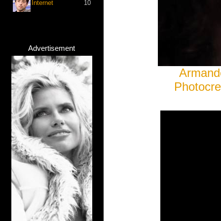
Internet
10
Advertisement
Armando
Photocre