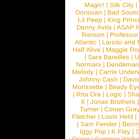
Magic!
|
Silk City
|
Donovan
|
Bad Soun
Lil Peep
|
King Princ
Danny Avila
|
ASAP 
Ronson
|
Professo
Atlantic
|
Larsito and
Half Alive
|
Maggie Ro
|
Sara Bareilles
|
Normani
|
Dendeman
Melody
|
Carrie Unde
Johnny Cash
|
Davi
Morissette
|
Beady Ey
|
Rita Ora
|
Logic
|
Sha
X
|
Jonas Brothers
Turner
|
Conan Gra
Fletcher
|
Louis Held
|
|
Sam Fender
|
Benn
Iggy Pop
|
K.Flay
|
Oscar
|
Summer Walke