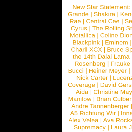
New Star Statement
Grande
|
Shakira
|
Ken
Rae
|
Central Cee
|
Se
Cyrus
|
The Rolling S
Metallica
|
Celine Dio
Blackpink
|
Eminem
Charli XCX
|
Bruce Sp
the 14th Dalai Lama
Rosenberg
|
Frauke
Bucci
|
Heiner Meyer
|
Nick Carter
|
Lucen
Coverage
|
David Gers
Aida
|
Christine May
Manilow
|
Brian Culber
Andre Tannenberger
A5 Richtung Wir
|
Inn
Alex Velea
|
Ava Rock
Supremacy
|
Laura 