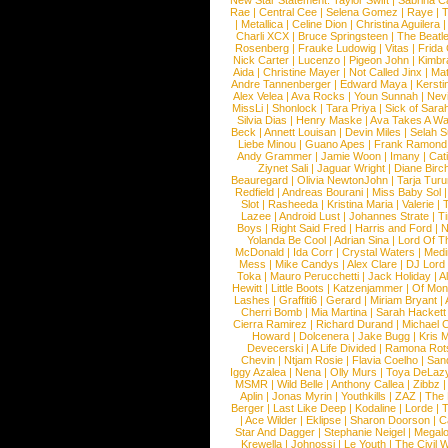
New Star Statement:
Taylor Swift
|
Sabrina C
Rae
|
Central Cee
|
Selena Gomez
|
Raye
|
T
|
Metallica
|
Celine Dion
|
Christina Aguilera
Charli XCX
|
Bruce Springsteen
|
The Beatl
Rosenberg
|
Frauke Ludowig
|
Vitas
|
Frida
Nick Carter
|
Lucenzo
|
Pigeon John
|
Kimbr
Aida
|
Christine Mayer
|
Not Called Jinx
|
Ma
Andre Tannenberger
|
Edward Maya
|
Kersti
Alex Velea
|
Ava Rocks
|
Youn Sunnah
|
Nev
MissLi
|
Shonlock
|
Tara Priya
|
Sick of Sara
Silvia Dias
|
Henry Maske
|
Ava Takes A Wa
Beck
|
Annett Louisan
|
Devin Miles
|
Selah 
Liebe Minou
|
Guano Apes
|
Frank Ramond
Andy Grammer
|
Jamie Woon
|
Imany
|
Cat
Ziynet Sali
|
Jaguar Wright
|
Diane Birc
Beauregard
|
Olivia NewtonJohn
|
Tarja Tur
Redfield
|
Andreas Bourani
|
Miss Baby Sol
Slot
|
Rasheeda
|
Kristina Maria
|
Valerie
|
Lazee
|
Android Lust
|
Johannes Strate
|
T
Boys
|
Right Said Fred
|
Harris and Ford
|
N
Yolanda Be Cool
|
Adrian Sina
|
Lord Of T
McDonald
|
Ida Corr
|
Crystal Waters
|
Medi
Mess
|
Mike Candys
|
Alex Clare
|
DJ Lord
Toka
|
Mauro Perucchetti
|
Jack Holiday
|
A
Hewitt
|
Little Boots
|
Katzenjammer
|
Of Mon
Lashes
|
Graffiti6
|
Gerard
|
Miriam Bryant
|
Cherri Bomb
|
Mia Martina
|
Sarah Hackett
Cierra Ramirez
|
Richard Durand
|
Michael C
Howard
|
Dolcenera
|
Jake Bugg
|
Kris 
Devecerski
|
A Life Divided
|
Ramona Rots
Chevin
|
Ntjam Rosie
|
Flavia Coelho
|
San
Iggy Azalea
|
Nena
|
Olly Murs
|
Toya DeLaz
MSMR
|
Wild Belle
|
Anthony Callea
|
Zibbz
Aplin
|
Jonas Myrin
|
Youthkills
|
ZAZ
|
The 
Berger
|
Last Like Deep
|
Kodaline
|
Lorde
|
|
Ace Wilder
|
Eklipse
|
Sharon Doorson
|
C
Star And Dagger
|
Stephanie Neigel
|
Megal
Krewella
|
Johnossi
|
Le Youth
|
The Civil 