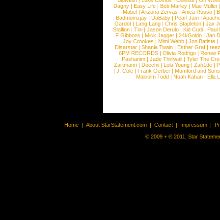
Blowfish
|
Luke Combs
|
Celeste
|
Oh Won
Dagny
|
Easy Life
|
Bob Marley
|
Mae Muller
Mabel
|
Arizona Zervas
|
Anica Russo
|
B
Badmomzjay
|
DaBaby
|
Pearl Jam
|
Apach
Gardot
|
Lang Lang
|
Chris Stapleton
|
Jax J
Stallion
|
Tini
|
Jason Derulo
|
Kid Cudi
|
Paul
F Gibbons
|
Mick Jagger
|
24kGoldn
|
Jan D
Joy Crookes
|
Mimi Webb
|
Jon Batiste
|
Disarstar
|
Shania Twain
|
Esther Graf
|
ree
6PM RECORDS
|
Olivia Rodrigo
|
Renee 
Pashanim
|
Jade Thirlwall
|
Tyler The Cre
Zartmann
|
Doechii
|
Lola Young
|
Zah1de
|
P
|
J. Cole
|
Frank Gerber
|
Mumford and Sons
Malcolm Todd
|
Noah Kahan
|
Ella 
Home
|
About StarStatement.com
|
Contact
|
Impressum
|
P
© 2009 + ® 2011, Star Statemen