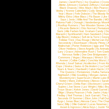
James
|
Jarell Perry
|
Ivy Quainoo
|
Crysta
Jillette Johnson
|
Garland Jeffreys
|
Gerald
Black Onassis
|
Wes Mack
|
Ben Pearce
Veeby
|
Yvonne Catterfeld
|
Cody Simpson
|
Year
|
Muse
|
Fefe Dobson
|
The Bloody N
Mikky Ekko
|
Aloe Blacc
|
Flo Bauer
|
Like
Says
|
Jenix
|
Wille And The Bandits
|
MO
Paloma Faith
|
Oonagh
|
Vandenbergs Moon
|
Rooftop Runners
|
Two Wooden Stones
|
A
|
Ricardo Bielecki
|
Otto Normal
|
Pentatoni
Saris
|
Alle Farben feat. Graham Candy
|
Do
Marashi
|
Synthkartell
|
Ham Sandwich
|
Fio
Lilja Bloom
|
Indiana
|
Sofi de la Torre
|
Georg
Felidae Trick
|
Eau Rouge
|
Michel van Dy
Secondcity
|
Eisenhauer
|
Woody Pitney
|
A
Malinchak
|
Porter Robinson
|
Iggy and Th
Oliver Heldens
|
Steve Angello
|
As Animal
Lary
|
Grace
|
Adrenaline Rush
|
Tom Gaeb
Nervous Nellie
|
Dee Dee Bridgewater
|
Commons
|
Vegas
|
Maraaya
|
Wretch 32
Avener
|
Colbie Caillat
|
Conchita Wurst
|
Rhonda
|
Josef Salvat
|
Acollective
|
From Ki
Cops
|
Nneka
|
Swiss & Die Andern
|
La Conf
Years & Years
|
Hardwell
|
Calvin Harris
|
Ch
The Queens
|
Pentatones
|
Kafka Tamura
Nightwish
|
Ellie Goulding
|
Morgan James
Wunderkynd
|
SuperScum
|
Martin Luke 
Nottet
|
Mans Zelmerloew
|
Alesso
|
Sarah
Cheryl Green
|
Delta Rae
|
Disclosure
|
Lion
Supino
|
Joe Stone
|
Lizz Wright
|
Niila
|
Br
Troye Sivan
|
Kelvin Jones
|
David Garrett
Blige
|
Shana Pearson
|
Felix Jaehn
|
Katy 
Findlay
|
Neil Thomas
|
Jack Garratt
|
The L
Seconds Of Summer
|
Elton John
|
Fall Ou
Kygo
|
Jonas Blue
|
Alessia Cara
|
The Cha
Sara
|
Billy
|
Ollie Gabriel
|
Lucas Newman
Axwel & Ingrosso
|
Alicia Keys
|
Justin Ti