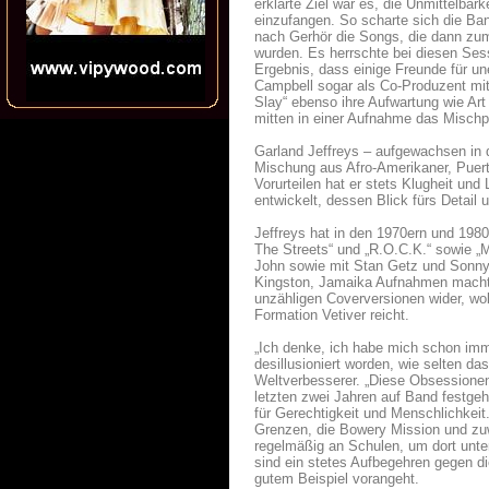
erklärte Ziel war es, die Unmittelba
einzufangen. So scharte sich die Ba
nach Gerhör die Songs, die dann zu
wurden. Es herrschte bei diesen Ses
Ergebnis, dass einige Freunde für u
Campbell sogar als Co-Produzent mi
Slay“ ebenso ihre Aufwartung wie Art
mitten in einer Aufnahme das Mischp
Garland Jeffreys – aufgewachsen in d
Mischung aus Afro-Amerikaner, Puert
Vorurteilen hat er stets Klugheit und
entwickelt, dessen Blick fürs Detai
Jeffreys hat in den 1970ern und 1980
The Streets“ und „R.O.C.K.“ sowie „Ma
John sowie mit Stan Getz und Sonny 
Kingston, Jamaika Aufnahmen machten
unzähligen Coverversionen wider, wob
Formation Vetiver reicht.
„Ich denke, ich habe mich schon imm
desillusioniert worden, wie selten da
Weltverbesserer. „Diese Obsessionen,
letzten zwei Jahren auf Band festgeha
für Gerechtigkeit und Menschlichkeit
Grenzen, die Bowery Mission und zu
regelmäßig an Schulen, um dort unte
sind ein stetes Aufbegehren gegen di
gutem Beispiel vorangeht.