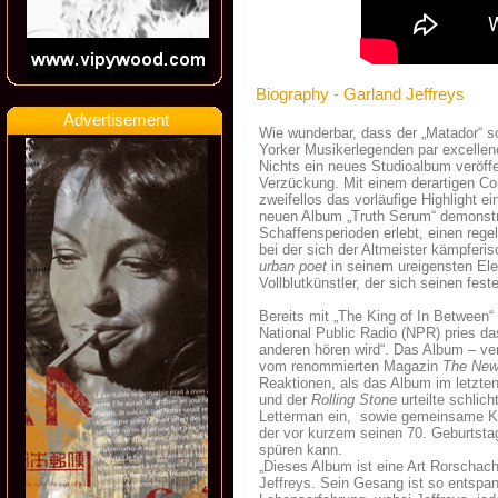
Biography - Garland Jeffreys
Advertisement
Wie wunderbar, dass der „Matador“ so
Yorker Musikerlegenden par excellen
Nichts ein neues Studioalbum veröffe
Verzückung. Mit einem derartigen C
zweifellos das vorläufige Highlight 
neuen Album „Truth Serum“ demonstrie
Schaffensperioden erlebt, einen rege
bei der sich der Altmeister kämpferi
urban poet
in seinem ureigensten Elem
Vollblutkünstler, der sich seinen fes
Bereits mit „The King of In Between“
National Public Radio (NPR) pries 
anderen hören wird“. Das Album – ver
vom renommierten Magazin
The New
Reaktionen, als das Album im letzten
und der
Rolling Stone
urteilte schlic
Letterman ein, sowie gemeinsame Ko
der vor kurzem seinen 70. Geburtsta
spüren kann.
„Dieses Album ist eine Art Rorschach
Jeffreys. Sein Gesang ist so entspan