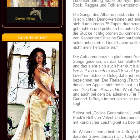
Lebenserfahrung, wobei Jeffreys jede
Rock, Reggae und Folk ein entzündl
Die Songs des Albums entstanden dah
in schlichten Demo-Versionen auf ei
sich durch knapp 75 Tapes durchzuar
gebrachten und politisch brisanten S
die Stücke richtig ordnen zu können“
Advertisement
von Kassetten für seine Demoaufnahm
solch antiquiertes Gerät haben wollte
nicht mehr herzustellen.“
Der Aufnahmeprozess glich einer Aus
Songs gesehen, als das komplette Alb
und das zieht sich auch hier durch a
live is it too much to ask/Or would you
Love“ ein aktueller Beleg dafür ist, 
bezeichnet hat. Der Titelsong „Truth
dringlicher Appell, sich nie selbst z
von „You Can`t Always Get What You W
und auch bei dem balladesken „Far F
Garland Jeffreys immer als seine ga
liegt.
Selbst bei „Collide Generations“, u
Rock'n`Roll von Velvet Underground 
mit karibischer Leichtigkeit zu beei
Im Wesentlichen arbeitete Jeffreys f
darunter Steve Jordan ( Eric Clapton