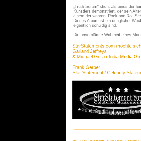
„Truth Serum“ sticht als eines der fe
Künstlers demonstriert, der sein Alt
einem der wahren „Rock-and-Roll-Sch
Dieses Album ist ein dringlicher Weckr
eigentlich schuldig sind.
Die unverblümte Wahrheit eines Ma
StarStatements.com möchte sich
Garland Jeffreys
& Michael Golla ( India Media G
Frank Gerber
Star Statement / Celebrity State