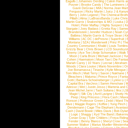
Eagulls
|
Johannes Oerding
|
Calvin Harris 
Posner
|
Brooke Candy
|
The Lumineers
|
Gavin DeGraw
|
MIA
|
Norma Jean Mart
Ferguson
|
Ricky Martin
|
Juicy J & Kany
Berry
|
John Legend
|
The Chemical Broth
Pillath
|
Alma
|
LaBrassBanda
|
Luke Chris
Martin Garrix
|
Snakeships & MO
|
Louka
|
D
Hotel
|
Peter Maffay
|
Highly Suspect
|
K
Stargate
|
Joey Badass
|
Gretta Ray
|
Samed
Brandenstein
|
Jennifer Hudson
|
Noah Cy
Balbina
|
Martin Garrix & Troye Sivan
|
Ki
Williams
|
AC DC
|
dePresno
|
Superfruit
|
Montana
|
SZA
|
Wunderwelt
|
Prinz Pi
|
The
Country Communion
|
Khalid
|
Louis Tomlin
Grizzly Bear
|
Chris Brown
|
LCD Soundsys
Enemy
|
Ace Tee
|
Antje Schomaker
|
Walk 
Moon
|
Carla Bruni
|
Michael Jackson
|
Yu
Cohen
|
Haematom
|
Moon Taxi
|
Die Fantas
Mariah Carey
|
10 Years
|
Lecrae
|
Abraham
Woods
|
Clara Louise
|
Mario Novembre
|
Or
Joe Bonamassa
|
Tinashe
|
Kylie Minogue
Tom Misch
|
Matt Terry
|
Saxon
|
Nakhane
|
Bleachers
|
Maluma
|
Prince Royce
|
Fanta
Gotti
|
Barbara Schoeneberger
|
Lykke Li
|
Capital Bra
|
VanJess
|
Samm Henshaw
|
M
Adesse
|
Wet
|
Justin Jesso
|
Marteria and 
Jean Michel Jarre
|
Tash Sultana
|
Ilira
|
LS
Magic!
|
Silk City
|
Avril Lavigne
|
Shotty H
Peep
|
King Princess
|
Flora Cash
|
Maxw
Ronson
|
Professor Green
|
Zedd
|
Ward T
Alive
|
Maggie Rogers
|
Koffee
|
Yung Pinch
Dendemann
|
Cage The Elephant
|
Avantas
Cash
|
David Bowie
|
Miles Davis
|
Bob Dyla
|
Logic
|
Shaggy
|
Kyd The Band
|
Bakerm
Conan Gray
|
Tyler Childers
|
Freya Ridin
Fender
|
Benny Blanco
|
Sheryl Crow
|
Sea
Summer Walker
|
Marius Mueller-Westernh