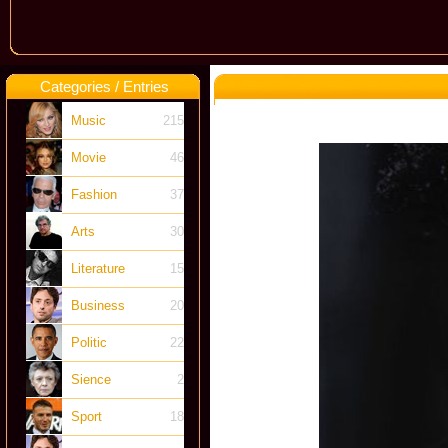
Categories / Entries
Music
215
Movie
46
Fashion
37
Arts
30
Literature
15
Business
20
Politic
22
Sience
2
Sport
18