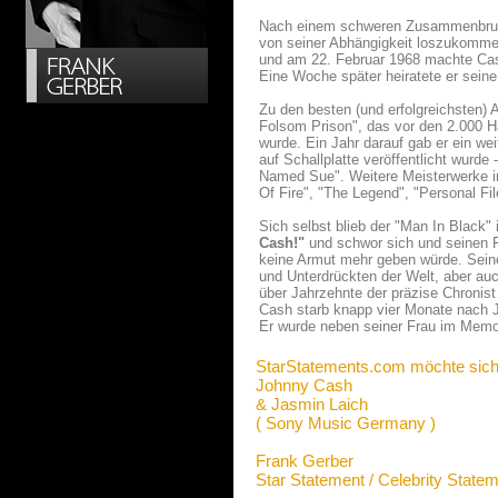
Nach einem schweren Zusammenbruch 
von seiner Abhängigkeit loszukomme
und am 22. Februar 1968 machte Cash
Eine Woche später heiratete er seine 
Zu den besten (und erfolgreichsten)
Folsom Prison", das vor den 2.000 H
wurde. Ein Jahr darauf gab er ein we
auf Schallplatte veröffentlicht wurd
Named Sue". Weitere Meisterwerke i
Of Fire", "The Legend", "Personal Fi
Sich selbst blieb der "Man In Black"
Cash!"
und schwor sich und seinen F
keine Armut mehr geben würde. Sein
und Unterdrückten der Welt, aber au
über Jahrzehnte der präzise Chronis
Cash starb knapp vier Monate nach J
Er wurde neben seiner Frau im Memo
StarStatements.com möchte sich
Johnny Cash
& Jasmin Laich
( Sony Music Germany )
Frank Gerber
Star Statement / Celebrity State