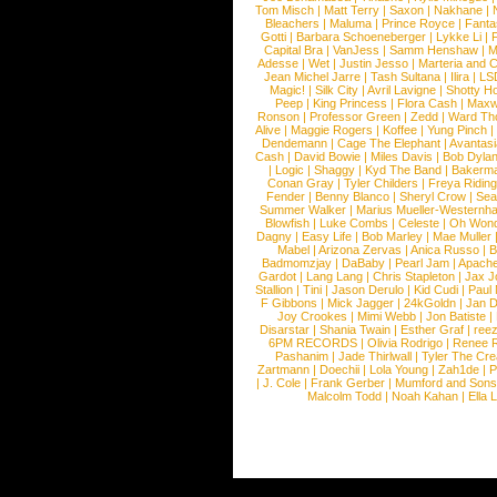
Tom Misch
|
Matt Terry
|
Saxon
|
Nakhane
|
Bleachers
|
Maluma
|
Prince Royce
|
Fanta
Gotti
|
Barbara Schoeneberger
|
Lykke Li
|
Capital Bra
|
VanJess
|
Samm Henshaw
|
M
Adesse
|
Wet
|
Justin Jesso
|
Marteria and 
Jean Michel Jarre
|
Tash Sultana
|
Ilira
|
LS
Magic!
|
Silk City
|
Avril Lavigne
|
Shotty H
Peep
|
King Princess
|
Flora Cash
|
Maxw
Ronson
|
Professor Green
|
Zedd
|
Ward T
Alive
|
Maggie Rogers
|
Koffee
|
Yung Pinch
Dendemann
|
Cage The Elephant
|
Avantas
Cash
|
David Bowie
|
Miles Davis
|
Bob Dyla
|
Logic
|
Shaggy
|
Kyd The Band
|
Bakerm
Conan Gray
|
Tyler Childers
|
Freya Ridin
Fender
|
Benny Blanco
|
Sheryl Crow
|
Sea
Summer Walker
|
Marius Mueller-Westernh
Blowfish
|
Luke Combs
|
Celeste
|
Oh Won
Dagny
|
Easy Life
|
Bob Marley
|
Mae Muller
Mabel
|
Arizona Zervas
|
Anica Russo
|
B
Badmomzjay
|
DaBaby
|
Pearl Jam
|
Apach
Gardot
|
Lang Lang
|
Chris Stapleton
|
Jax J
Stallion
|
Tini
|
Jason Derulo
|
Kid Cudi
|
Paul
F Gibbons
|
Mick Jagger
|
24kGoldn
|
Jan D
Joy Crookes
|
Mimi Webb
|
Jon Batiste
|
Disarstar
|
Shania Twain
|
Esther Graf
|
ree
6PM RECORDS
|
Olivia Rodrigo
|
Renee 
Pashanim
|
Jade Thirlwall
|
Tyler The Cre
Zartmann
|
Doechii
|
Lola Young
|
Zah1de
|
P
|
J. Cole
|
Frank Gerber
|
Mumford and Sons
Malcolm Todd
|
Noah Kahan
|
Ella 