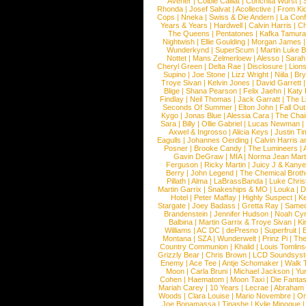
Avener
|
Colbie Caillat
|
Conchita Wurst
|
Rhonda
|
Josef Salvat
|
Acollective
|
From Ki
Cops
|
Nneka
|
Swiss & Die Andern
|
La Conf
Years & Years
|
Hardwell
|
Calvin Harris
|
Ch
The Queens
|
Pentatones
|
Kafka Tamura
Nightwish
|
Ellie Goulding
|
Morgan James
Wunderkynd
|
SuperScum
|
Martin Luke 
Nottet
|
Mans Zelmerloew
|
Alesso
|
Sarah
Cheryl Green
|
Delta Rae
|
Disclosure
|
Lion
Supino
|
Joe Stone
|
Lizz Wright
|
Niila
|
Br
Troye Sivan
|
Kelvin Jones
|
David Garrett
Blige
|
Shana Pearson
|
Felix Jaehn
|
Katy 
Findlay
|
Neil Thomas
|
Jack Garratt
|
The L
Seconds Of Summer
|
Elton John
|
Fall Ou
Kygo
|
Jonas Blue
|
Alessia Cara
|
The Cha
Sara
|
Billy
|
Ollie Gabriel
|
Lucas Newman
Axwel & Ingrosso
|
Alicia Keys
|
Justin Ti
Eagulls
|
Johannes Oerding
|
Calvin Harris 
Posner
|
Brooke Candy
|
The Lumineers
|
Gavin DeGraw
|
MIA
|
Norma Jean Mart
Ferguson
|
Ricky Martin
|
Juicy J & Kany
Berry
|
John Legend
|
The Chemical Broth
Pillath
|
Alma
|
LaBrassBanda
|
Luke Chris
Martin Garrix
|
Snakeships & MO
|
Louka
|
D
Hotel
|
Peter Maffay
|
Highly Suspect
|
K
Stargate
|
Joey Badass
|
Gretta Ray
|
Samed
Brandenstein
|
Jennifer Hudson
|
Noah Cy
Balbina
|
Martin Garrix & Troye Sivan
|
Ki
Williams
|
AC DC
|
dePresno
|
Superfruit
|
Montana
|
SZA
|
Wunderwelt
|
Prinz Pi
|
The
Country Communion
|
Khalid
|
Louis Tomlin
Grizzly Bear
|
Chris Brown
|
LCD Soundsys
Enemy
|
Ace Tee
|
Antje Schomaker
|
Walk 
Moon
|
Carla Bruni
|
Michael Jackson
|
Yu
Cohen
|
Haematom
|
Moon Taxi
|
Die Fantas
Mariah Carey
|
10 Years
|
Lecrae
|
Abraham
Woods
|
Clara Louise
|
Mario Novembre
|
Or
Joe Bonamassa
|
Tinashe
|
Kylie Minogue