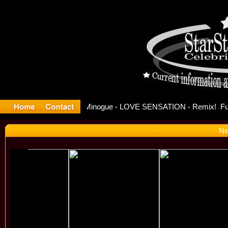
ase Offici
Ne