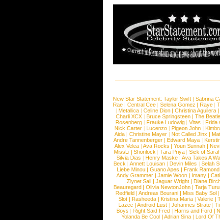
New Star Statement:
Taylor Swift
|
Sabrina C
Rae
|
Central Cee
|
Selena Gomez
|
Raye
|
T
|
Metallica
|
Celine Dion
|
Christina Aguilera
Charli XCX
|
Bruce Springsteen
|
The Beatl
Rosenberg
|
Frauke Ludowig
|
Vitas
|
Frida
Nick Carter
|
Lucenzo
|
Pigeon John
|
Kimbr
Aida
|
Christine Mayer
|
Not Called Jinx
|
Ma
Andre Tannenberger
|
Edward Maya
|
Kersti
Alex Velea
|
Ava Rocks
|
Youn Sunnah
|
Nev
MissLi
|
Shonlock
|
Tara Priya
|
Sick of Sara
Silvia Dias
|
Henry Maske
|
Ava Takes A Wa
Beck
|
Annett Louisan
|
Devin Miles
|
Selah 
Liebe Minou
|
Guano Apes
|
Frank Ramond
Andy Grammer
|
Jamie Woon
|
Imany
|
Cat
Ziynet Sali
|
Jaguar Wright
|
Diane Birc
Beauregard
|
Olivia NewtonJohn
|
Tarja Tur
Redfield
|
Andreas Bourani
|
Miss Baby Sol
Slot
|
Rasheeda
|
Kristina Maria
|
Valerie
|
Lazee
|
Android Lust
|
Johannes Strate
|
T
Boys
|
Right Said Fred
|
Harris and Ford
|
N
Yolanda Be Cool
|
Adrian Sina
|
Lord Of T