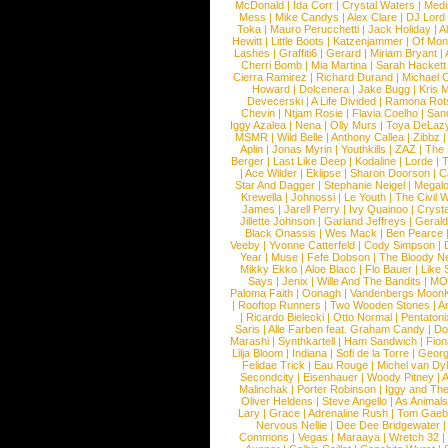
McDonald
|
Ida Corr
|
Crystal Waters
|
Medi
Mess
|
Mike Candys
|
Alex Clare
|
DJ Lord
Toka
|
Mauro Perucchetti
|
Jack Holiday
|
A
Hewitt
|
Little Boots
|
Katzenjammer
|
Of Mon
Lashes
|
Graffiti6
|
Gerard
|
Miriam Bryant
|
Cherri Bomb
|
Mia Martina
|
Sarah Hackett
Cierra Ramirez
|
Richard Durand
|
Michael C
Howard
|
Dolcenera
|
Jake Bugg
|
Kris 
Devecerski
|
A Life Divided
|
Ramona Rots
Chevin
|
Ntjam Rosie
|
Flavia Coelho
|
San
Iggy Azalea
|
Nena
|
Olly Murs
|
Toya DeLaz
MSMR
|
Wild Belle
|
Anthony Callea
|
Zibbz
Aplin
|
Jonas Myrin
|
Youthkills
|
ZAZ
|
The 
Berger
|
Last Like Deep
|
Kodaline
|
Lorde
|
|
Ace Wilder
|
Eklipse
|
Sharon Doorson
|
C
Star And Dagger
|
Stephanie Neigel
|
Megal
Krewella
|
Johnossi
|
Le Youth
|
The Civil 
James
|
Jarell Perry
|
Ivy Quainoo
|
Crysta
Jillette Johnson
|
Garland Jeffreys
|
Gerald
Black Onassis
|
Wes Mack
|
Ben Pearce
Veeby
|
Yvonne Catterfeld
|
Cody Simpson
|
Year
|
Muse
|
Fefe Dobson
|
The Bloody N
Mikky Ekko
|
Aloe Blacc
|
Flo Bauer
|
Like
Says
|
Jenix
|
Wille And The Bandits
|
MO
Paloma Faith
|
Oonagh
|
Vandenbergs Moon
|
Rooftop Runners
|
Two Wooden Stones
|
A
|
Ricardo Bielecki
|
Otto Normal
|
Pentatoni
Saris
|
Alle Farben feat. Graham Candy
|
Do
Marashi
|
Synthkartell
|
Ham Sandwich
|
Fio
Lilja Bloom
|
Indiana
|
Sofi de la Torre
|
Georg
Felidae Trick
|
Eau Rouge
|
Michel van Dy
Secondcity
|
Eisenhauer
|
Woody Pitney
|
A
Malinchak
|
Porter Robinson
|
Iggy and Th
Oliver Heldens
|
Steve Angello
|
As Animal
Lary
|
Grace
|
Adrenaline Rush
|
Tom Gaeb
Nervous Nellie
|
Dee Dee Bridgewater
|
Commons
|
Vegas
|
Maraaya
|
Wretch 32