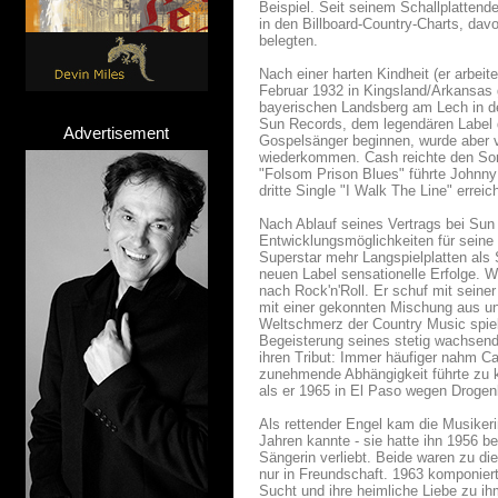
Beispiel. Seit seinem Schallplatten
in den Billboard-Country-Charts, da
belegten.
Nach einer harten Kindheit (er arbei
Februar 1932 in Kingsland/Arkansas g
bayerischen Landsberg am Lech in de
Sun Records, dem legendären Label de
Advertisement
Gospelsänger beginnen, wurde aber v
wiederkommen. Cash reichte den Song
"Folsom Prison Blues" führte Johnny 
dritte Single "I Walk The Line" erreich
Nach Ablauf seines Vertrags bei Sun
Entwicklungsmöglichkeiten für seine 
Superstar mehr Langspielplatten al
neuen Label sensationelle Erfolge. 
nach Rock'n'Roll. Er schuf mit sein
mit einer gekonnten Mischung aus un
Weltschmerz der Country Music spiel
Begeisterung seines stetig wachsende
ihren Tribut: Immer häufiger nahm 
zunehmende Abhängigkeit führte zu k
als er 1965 in El Paso wegen Drogen
Als rettender Engel kam die Musikeri
Jahren kannte - sie hatte ihn 1956 b
Sängerin verliebt. Beide waren zu di
nur in Freundschaft. 1963 komponiert
Sucht und ihre heimliche Liebe zu ih